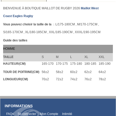
BIENVENUE À BOUTIQUE MAILLOT DE RUGBY 2026
Maillot West
Coast Eagles Rugby
Vous pouvez choisir la taille de la
：L/175-180CM , M/170-175CM ,
S/165-170CM , XL/180-185CM , XXL/185-190CM , XXXL/190-195CM
Guide des tailles
HOMME
TAILLE
S
M
L
XL
XXL
HAUTEUR(CM)
165-170
170-175
175-180
180-185
185-190
TOUR DE POITRINE(CM)
56±2
58±2
60±2
62±2
64±2
LONGUEUR(CM)
70±2
72±2
74±2
76±2
78±2
INFORMATIONS
FAQs
Se connecter
Mon Compte
Intimité