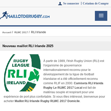
Se connecter 丨
Création de Compte
/
/ RLI Irlande
Accueil
RLWC 2017
Nouveau maillot RLI Irlande 2025
À partir de 1989, l'Irish Rugby Union (RLI) est
l'organisme de gouvernance
internationalement reconnu pour le
développement de la ligue de football
irlandaise et a été officiellement reconnu
comme RLIF en 2000.
Camiseta RLI Irlanda
Rugby Le RLWC 2017 Local
est fait de
matériau souple et respirant pour une
expérience de port plus confortable. Si vous êtes intéressé, bienvenue pour
acheter
Maillot RLI Irlande Rugby RLWC 2017 Domicile
.