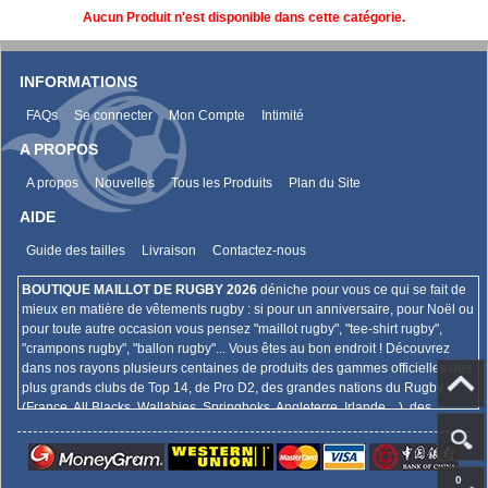
Aucun Produit n'est disponible dans cette catégorie.
INFORMATIONS
FAQs
Se connecter
Mon Compte
Intimité
A PROPOS
A propos
Nouvelles
Tous les Produits
Plan du Site
AIDE
Guide des tailles
Livraison
Contactez-nous
BOUTIQUE MAILLOT DE RUGBY 2026
déniche pour vous ce qui se fait de
mieux en matière de vêtements rugby : si pour un anniversaire, pour Noël ou
pour toute autre occasion vous pensez "maillot rugby", "tee-shirt rugby",
"crampons rugby", "ballon rugby"... Vous êtes au bon endroit ! Découvrez
dans nos rayons plusieurs centaines de produits des gammes officielles des
plus grands clubs de Top 14, de Pro D2, des grandes nations du Rugby
(France, All Blacks, Wallabies, Springboks, Angleterre, Irlande,...), des
championnats internationaux (Super Rugby, Aviva Premiership, Guinness
Pro 12,...),... Et bien plus encore !
0