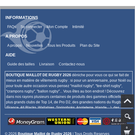
INFORMATIONS
FAQs
Se connecter
Mon Compte
Intimité
A PROPOS
A propos
Nouvelles
Tous les Produits
Plan du Site
AIDE
Guide des tailles
Livraison
Contactez-nous
BOUTIQUE MAILLOT DE RUGBY 2026
déniche pour vous ce qui se fait de
mieux en matière de vêtements rugby : si pour un anniversaire, pour Noël ou
pour toute autre occasion vous pensez "maillot rugby", "tee-shirt rugby",
"crampons rugby", "ballon rugby"... Vous êtes au bon endroit ! Découvrez
dans nos rayons plusieurs centaines de produits des gammes officielles des
plus grands clubs de Top 14, de Pro D2, des grandes nations du Rugby
(France, All Blacks, Wallabies, Springboks, Angleterre, Irlande,...), des
championnats internationaux (Super Rugby, Aviva Premiership, Guinness
Pro 12,...),... Et bien plus encore !
0
© 2026
Boutique Maillot de Rugby 2026
| Tous Droits Reserves