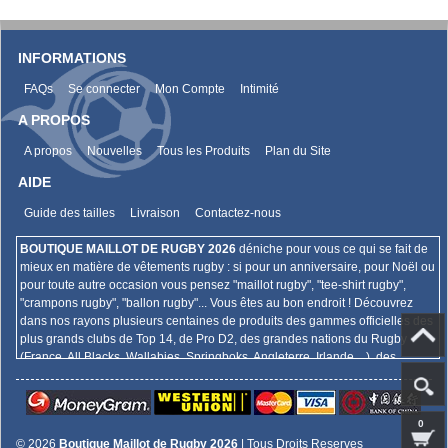
INFORMATIONS
FAQs
Se connecter
Mon Compte
Intimité
A PROPOS
A propos
Nouvelles
Tous les Produits
Plan du Site
AIDE
Guide des tailles
Livraison
Contactez-nous
BOUTIQUE MAILLOT DE RUGBY 2026
déniche pour vous ce qui se fait de
mieux en matière de vêtements rugby : si pour un anniversaire, pour Noël ou
pour toute autre occasion vous pensez "maillot rugby", "tee-shirt rugby",
"crampons rugby", "ballon rugby"... Vous êtes au bon endroit ! Découvrez
dans nos rayons plusieurs centaines de produits des gammes officielles des
plus grands clubs de Top 14, de Pro D2, des grandes nations du Rugby
(France, All Blacks, Wallabies, Springboks, Angleterre, Irlande,...), des
championnats internationaux (Super Rugby, Aviva Premiership, Guinness
Pro 12,...),... Et bien plus encore !
0
© 2026
Boutique Maillot de Rugby 2026
| Tous Droits Reserves