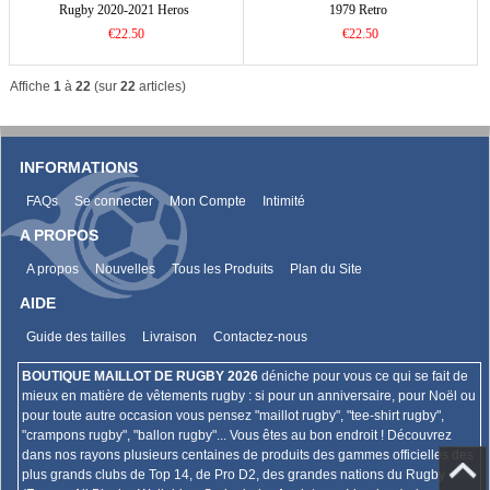
Rugby 2020-2021 Heros
1979 Retro
€22.50
€22.50
Affiche
1
à
22
(sur
22
articles)
INFORMATIONS
FAQs
Se connecter
Mon Compte
Intimité
A PROPOS
A propos
Nouvelles
Tous les Produits
Plan du Site
AIDE
Guide des tailles
Livraison
Contactez-nous
BOUTIQUE MAILLOT DE RUGBY 2026
déniche pour vous ce qui se fait de
mieux en matière de vêtements rugby : si pour un anniversaire, pour Noël ou
pour toute autre occasion vous pensez "maillot rugby", "tee-shirt rugby",
"crampons rugby", "ballon rugby"... Vous êtes au bon endroit ! Découvrez
dans nos rayons plusieurs centaines de produits des gammes officielles des
plus grands clubs de Top 14, de Pro D2, des grandes nations du Rugby