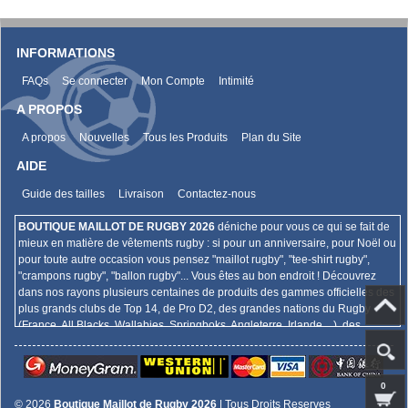
INFORMATIONS
FAQs
Se connecter
Mon Compte
Intimité
A PROPOS
A propos
Nouvelles
Tous les Produits
Plan du Site
AIDE
Guide des tailles
Livraison
Contactez-nous
BOUTIQUE MAILLOT DE RUGBY 2026
déniche pour vous ce qui se fait de
mieux en matière de vêtements rugby : si pour un anniversaire, pour Noël ou
pour toute autre occasion vous pensez "maillot rugby", "tee-shirt rugby",
"crampons rugby", "ballon rugby"... Vous êtes au bon endroit ! Découvrez
dans nos rayons plusieurs centaines de produits des gammes officielles des
plus grands clubs de Top 14, de Pro D2, des grandes nations du Rugby
(France, All Blacks, Wallabies, Springboks, Angleterre, Irlande,...), des
championnats internationaux (Super Rugby, Aviva Premiership, Guinness
Pro 12,...),... Et bien plus encore !
0
© 2026
Boutique Maillot de Rugby 2026
| Tous Droits Reserves