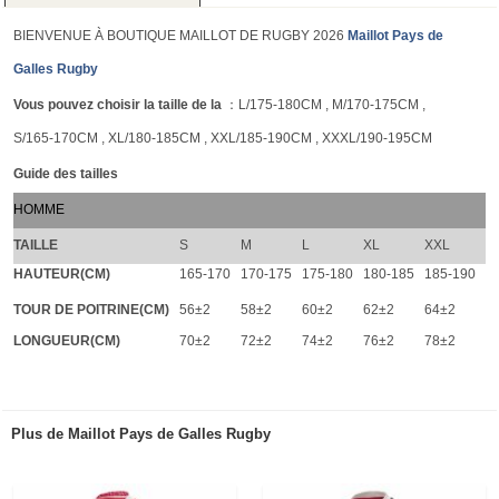
BIENVENUE À BOUTIQUE MAILLOT DE RUGBY 2026
Maillot Pays de
Galles Rugby
Vous pouvez choisir la taille de la
：L/175-180CM , M/170-175CM ,
S/165-170CM , XL/180-185CM , XXL/185-190CM , XXXL/190-195CM
Guide des tailles
HOMME
TAILLE
S
M
L
XL
XXL
HAUTEUR(CM)
165-170
170-175
175-180
180-185
185-190
TOUR DE POITRINE(CM)
56±2
58±2
60±2
62±2
64±2
LONGUEUR(CM)
70±2
72±2
74±2
76±2
78±2
Plus de Maillot Pays de Galles Rugby