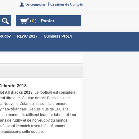
Se connecter 丨
Création de Compte
0
Panier
(
)
 Rugby
RLWC 2017
Guinness Pro14
-Zelande 2018
lot All Blacks 2018
. Le football est considéré
t dire que l'équipe des All Black est une
la Nouvelle-Zélande. Ils sont la première
by néo-zélandais. Depuis plus de 100 ans,
 au monde. Ils utilisent leur dur labeur et leur
 fans de rugby et de non-rugby du monde
t joué avant le match a semblé enflammer
pplaudissons cette équipe.