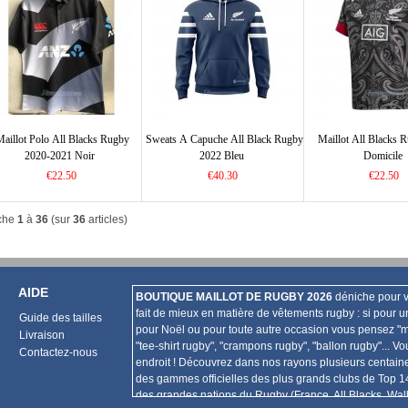
Maillot Polo All Blacks Rugby
Sweats A Capuche All Black Rugby
Maillot All Blacks 
2020-2021 Noir
2022 Bleu
Domicile
€22.50
€40.30
€22.50
iche
1
à
36
(sur
36
articles)
AIDE
BOUTIQUE MAILLOT DE RUGBY 2026
déniche pour v
fait de mieux en matière de vêtements rugby : si pour u
Guide des tailles
pour Noël ou pour toute autre occasion vous pensez "ma
Livraison
"tee-shirt rugby", "crampons rugby", "ballon rugby"... V
Contactez-nous
endroit ! Découvrez dans nos rayons plusieurs centain
des gammes officielles des plus grands clubs de Top 1
des grandes nations du Rugby (France, All Blacks, Wal