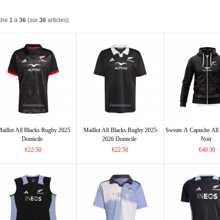
iche
1
à
36
(sur
36
articles)
aillot All Blacks Rugby 2025
Maillot All Blacks Rugby 2025-
Sweats A Capuche All
Domicile
2026 Domicile
Noir
€22.50
€22.50
€40.30