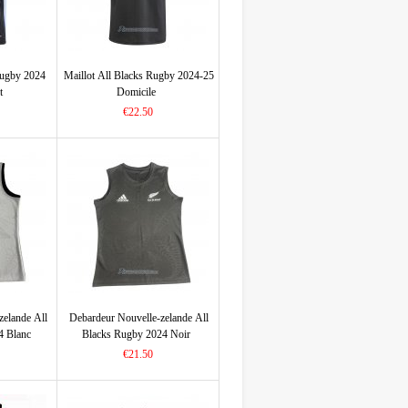
Rugby 2024
Maillot All Blacks Rugby 2024-25
t
Domicile
€22.50
zelande All
Debardeur Nouvelle-zelande All
4 Blanc
Blacks Rugby 2024 Noir
€21.50