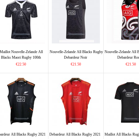
Maillot Nouvelle-Zelande All
Nouvelle-Zelande All Blacks Rugby
Nouvelle-Zelande All 
Blacks Maori Rugby 100th
Debardeur Noir
Debardeur Ro
Commemorative
€22.50
€21.50
€21.50
ardeur All Blacks Rugby 2021
Debardeur All Blacks Rugby 2021
Maillot All Blacks Ru