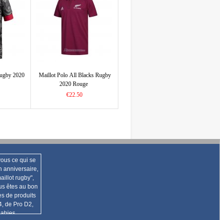
Rugby 2020
Maillot Polo All Blacks Rugby
2020 Rouge
€22.50
ous ce qui se
n anniversaire,
illot rugby",
ous êtes au bon
es de produits
4, de Pro D2,
labies,