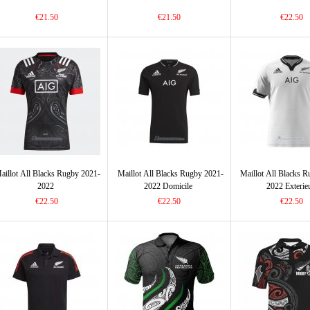
€21.50
€21.50
€22.50
aillot All Blacks Rugby 2021-
Maillot All Blacks Rugby 2021-
Maillot All Blacks 
2022
2022 Domicile
2022 Exterie
€22.50
€22.50
€22.50