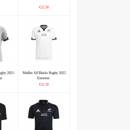
€22.50
Rugby 2021-
Maillot All Blacks Rugby 2022
ur
Exterieur
€22.50