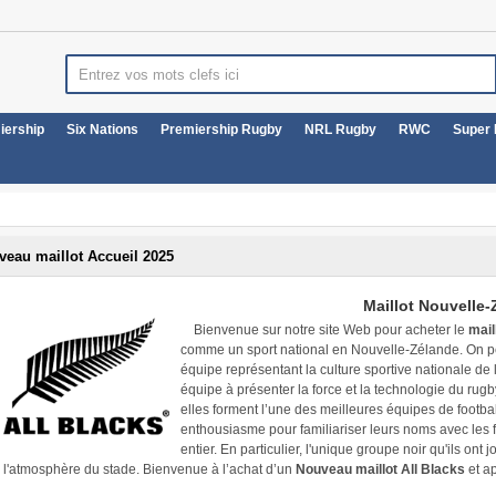
iership
Six Nations
Premiership Rugby
NRL Rugby
RWC
Super
veau maillot Accueil 2025
Maillot Nouvelle
Bienvenue sur notre site Web pour acheter le
mail
comme un sport national en Nouvelle-Zélande. On peu
équipe représentant la culture sportive nationale de 
équipe à présenter la force et la technologie du rug
elles forment l’une des meilleures équipes de football
enthousiasme pour familiariser leurs noms avec les
entier. En particulier, l'unique groupe noir qu'ils on
l'atmosphère du stade. Bienvenue à l’achat d’un
Nouveau maillot All Blacks
et a