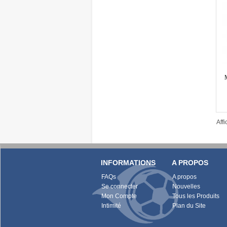
Aff
INFORMATIONS
A PROPOS
FAQs
A propos
Se connecter
Nouvelles
Mon Compte
Tous les Produits
Intimité
Plan du Site