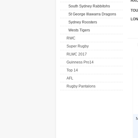
HAU
South Sydney Rabbitohs
TOU
St George Illawarra Dragons
LON
Sydney Roosters
Wests Tigers
RWC
Super Rugby
RLWC 2017
Guinness Pro14
Top 14
AFL
Rugby Pantalons
M