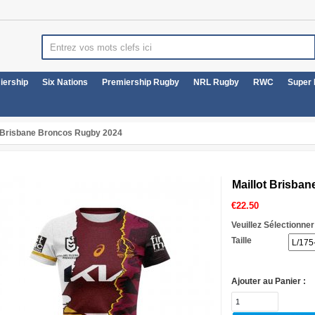
iership
Six Nations
Premiership Rugby
NRL Rugby
RWC
Super
t Brisbane Broncos Rugby 2024
Maillot Brisba
€
22.50
Veuillez Sélectionner
Taille
Ajouter au Panier :