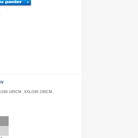
1
by
/180-185CM , XXL/185-190CM ,