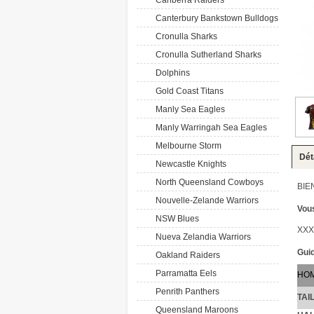
Canberra Raiders
Canterbury Bankstown Bulldogs
Cronulla Sharks
Cronulla Sutherland Sharks
Dolphins
Gold Coast Titans
Manly Sea Eagles
Manly Warringah Sea Eagles
Melbourne Storm
Dét
Newcastle Knights
North Queensland Cowboys
BIE
Nouvelle-Zelande Warriors
Vous
NSW Blues
XXX
Nueva Zelandia Warriors
Guid
Oakland Raiders
Parramatta Eels
HO
Penrith Panthers
TAI
Queensland Maroons