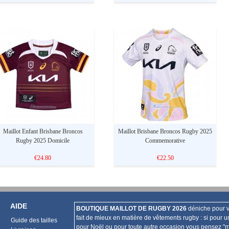
Maillot Enfant Brisbane Broncos
Maillot Brisbane Broncos Rugby 2025
Rugby 2025 Domicile
Commemorative
€24.80
€22.50
AIDE
BOUTIQUE MAILLOT DE RUGBY 2026
déniche pour v
fait de mieux en matière de vêtements rugby : si pour u
Guide des tailles
pour Noël ou pour toute autre occasion vous pensez "ma