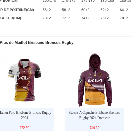
TEUR(CM)
165-170
170-175
175-180
180-185
185-1
R DE POITRINE(CM)
56±2
58±2
60±2
62±2
64±2
GUEUR(CM)
70±2
72±2
74±2
76±2
78±2
Plus de Maillot Brisbane Broncos Rugby
aillot Polo Brisbane Broncos Rugby
Sweats A Capuche Brisbane Broncos
2024
Rugby 2024 Domicile
€22.50
€40.30