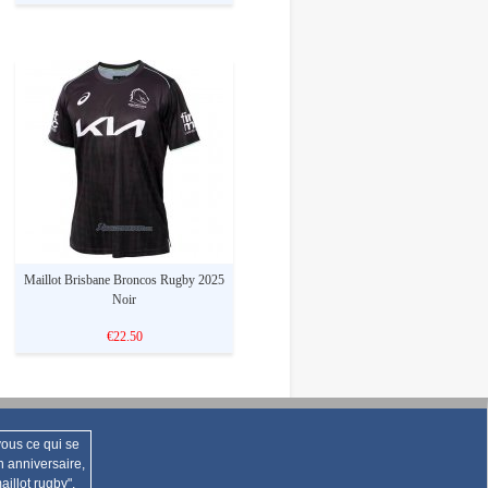
Maillot Brisbane Broncos Rugby 2025
Noir
€22.50
ous ce qui se
n anniversaire,
illot rugby",