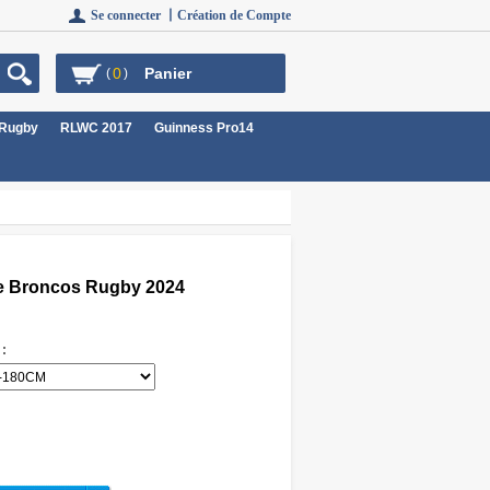
Se connecter 丨
Création de Compte
0
Panier
(
)
 Rugby
RLWC 2017
Guinness Pro14
ne Broncos Rugby 2024
 :