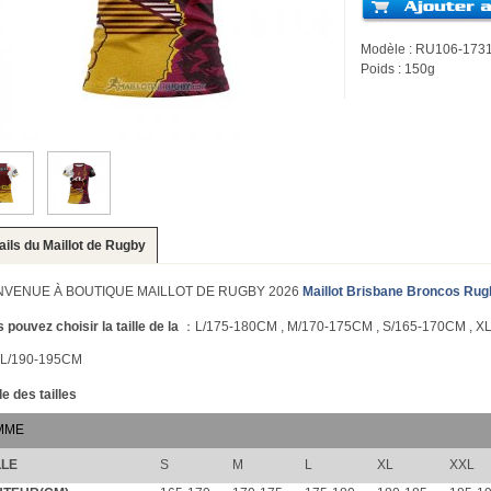
Modèle : RU106-173
Poids : 150g
ails du Maillot de Rugby
NVENUE À BOUTIQUE MAILLOT DE RUGBY 2026
Maillot Brisbane Broncos Rug
 pouvez choisir la taille de la
：L/175-180CM , M/170-175CM , S/165-170CM , XL
L/190-195CM
e des tailles
MME
LLE
S
M
L
XL
XXL