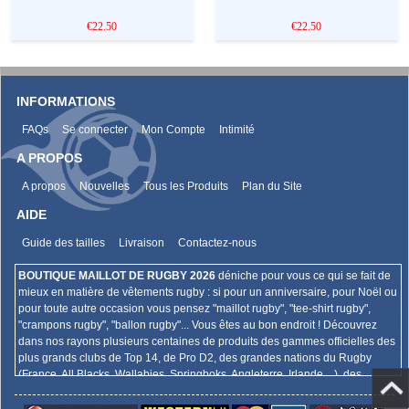
€22.50
€22.50
INFORMATIONS
FAQs
Se connecter
Mon Compte
Intimité
A PROPOS
A propos
Nouvelles
Tous les Produits
Plan du Site
AIDE
Guide des tailles
Livraison
Contactez-nous
BOUTIQUE MAILLOT DE RUGBY 2026
déniche pour vous ce qui se fait de
mieux en matière de vêtements rugby : si pour un anniversaire, pour Noël ou
pour toute autre occasion vous pensez "maillot rugby", "tee-shirt rugby",
"crampons rugby", "ballon rugby"... Vous êtes au bon endroit ! Découvrez
dans nos rayons plusieurs centaines de produits des gammes officielles des
plus grands clubs de Top 14, de Pro D2, des grandes nations du Rugby
(France, All Blacks, Wallabies, Springboks, Angleterre, Irlande,...), des
championnats internationaux (Super Rugby, Aviva Premiership, Guinness
Pro 12,...),... Et bien plus encore !