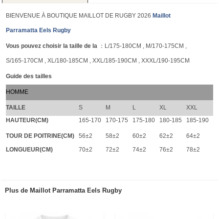
BIENVENUE À BOUTIQUE MAILLOT DE RUGBY 2026
Maillot
Parramatta Eels Rugby
Vous pouvez choisir la taille de la
：L/175-180CM , M/170-175CM ,
S/165-170CM , XL/180-185CM , XXL/185-190CM , XXXL/190-195CM
Guide des tailles
HOMME
TAILLE
S
M
L
XL
XXL
HAUTEUR(CM)
165-170
170-175
175-180
180-185
185-190
TOUR DE POITRINE(CM)
56±2
58±2
60±2
62±2
64±2
LONGUEUR(CM)
70±2
72±2
74±2
76±2
78±2
Plus de Maillot Parramatta Eels Rugby